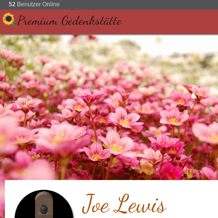
52
Benutzer Online
Premium Gedenkstätte
Joe Lewis