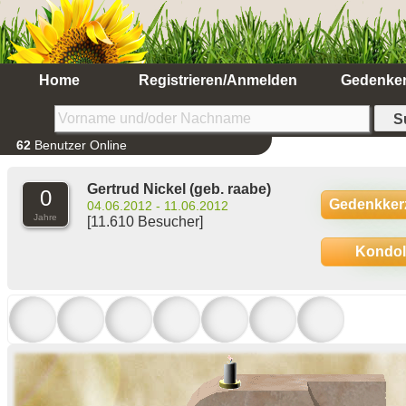
Home
Registrieren/Anmelden
Gedenke
62
Benutzer Online
Gertrud Nickel
(geb. raabe)
0
Gedenkker
04.06.2012 - 11.06.2012
Jahre
[11.610 Besucher]
Kondo