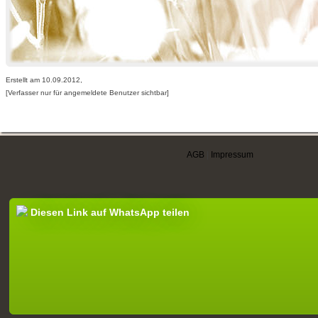
Erstellt am 10.09.2012,
[Verfasser nur für angemeldete Benutzer sichtbar]
AGB
|
Impressum
Diesen Link auf WhatsApp teilen