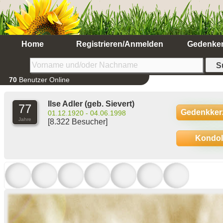
Home
Registrieren/Anmelden
Gedenke
70
Benutzer Online
Ilse Adler
(geb. Sievert)
77
Gedenkker
01.12.1920 - 04.06.1998
Jahre
[8.322 Besucher]
Kondo