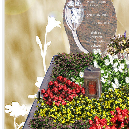
Hans-Jürgen
Sporysch
geb.10.07.1947
17.06.2011
dich zu
verlieren
war unsagbar
schwer