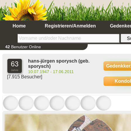
Home
Registrieren/Anmelden
Gedenke
42
Benutzer Online
hans-jürgen sporysch
(geb.
63
Gedenkker
sporysch)
Jahre
10.07.1947 - 17.06.2011
[7.915 Besucher]
Kondo