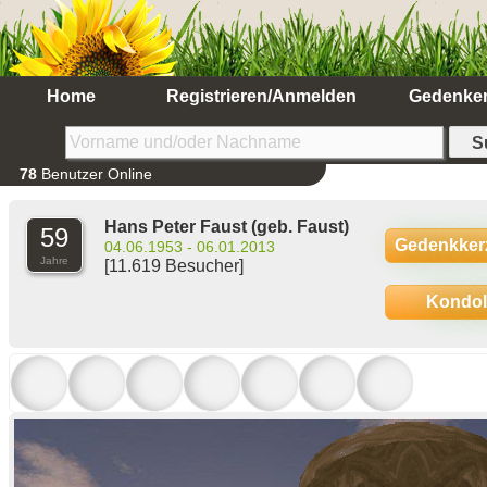
Home
Registrieren/Anmelden
Gedenke
78
Benutzer Online
Hans Peter Faust
(geb. Faust)
59
Gedenkker
04.06.1953 - 06.01.2013
Jahre
[11.619 Besucher]
Kondo