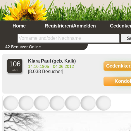
Home
Registrieren/Anmelden
Gedenke
42
Benutzer Online
Klara Paul
(geb. Kalk)
106
Gedenkker
14.10.1905 - 04.06.2012
Jahre
[8.038 Besucher]
Kondo