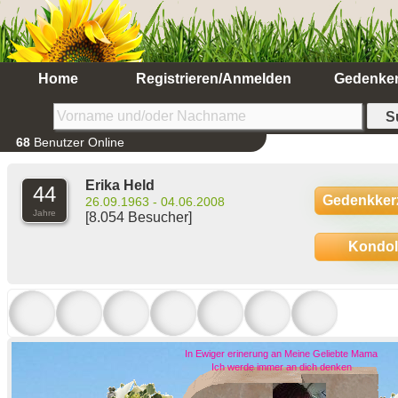
Home
Registrieren/Anmelden
Gedenke
68
Benutzer Online
Erika Held
44
Gedenkker
26.09.1963 - 04.06.2008
Jahre
[8.054 Besucher]
Kondo
In Ewiger erinerung an Meine Geliebte Mama
Ich werde immer an dich denken