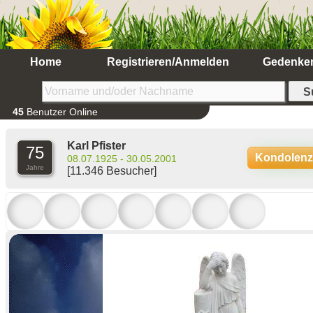
Home
Registrieren/Anmelden
Gedenke
45
Benutzer Online
Karl Pfister
75
Kondolen
08.07.1925 - 30.05.2001
Jahre
[11.346 Besucher]