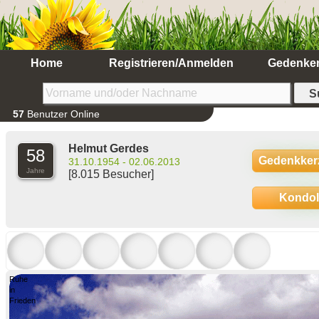
Home
Registrieren/Anmelden
Gedenke
57
Benutzer Online
Helmut Gerdes
58
Gedenkker
31.10.1954 - 02.06.2013
Jahre
[8.015 Besucher]
Kondo
Ruhe
in
Frieden