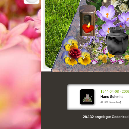
1944-04-08 - 200
Hans Schmitt
(8.620 Besucher)
28.132
angelegte Gedenksei