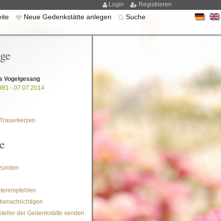
Login
Registrieren
eite
Neue Gedenkstätte anlegen
Suche
ige
s Vogelgesang
981 - 07.07.2014
Trauerkerzen
e
zünden
iterempfehlen
benachrichtigen
steller der Gedenkstätte senden