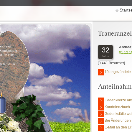
Starts
Traueranze
Andreas
Andrea
32
Vogelgesang
01.12.1
01.12.1981
Jahre
[9.441 Besucher]
07.07.2014
19 angezündete 
Anteilnahm
Gedenkkerze an
Kondolenzbuch
Gedenkstätte we
Bei Änderungen 
E-Mail an den Er