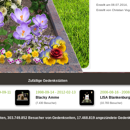
Erstellt am 08.07.2014,
Erstellt von Christian V
Zufällige Gedenkstätten
9-09-11
1998-09-14 - 2012-02-13
2006-08-16 - 2008
Blacky Amme
LISA Blankenburg
(7.430 Besucher)
(10.783 Besucher)
ten,
303.749.852
Besucher von Gedenkseiten,
17.468.819
angezündete Gedenk