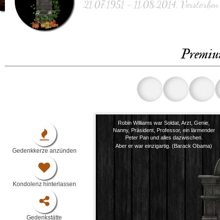
21.07.1951 - 11.08.2014, Verstorben
Premiu
Robin Williams war Soldat, Arzt, Genie,
Nanny, Präsident, Professor, ein lärmender
Peter Pan und alles dazwischen.
Aber er war einzigartig. (Barack Obama)
Gedenkkerze anzünden
Kondolenz hinterlassen
Gedenkstätte