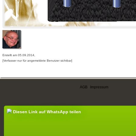
Erstellt am 05.09.2014,
[Verfasser nur für angemeldete Benutzer sichtbar]
AGB
|
Impressum
Diesen Link auf WhatsApp teilen