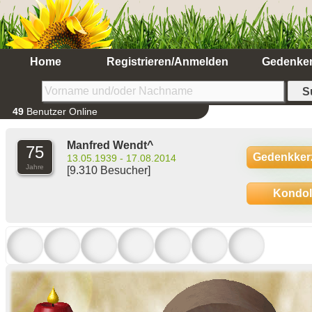
Home
Registrieren/Anmelden
Gedenke
49
Benutzer Online
Manfred Wendt^
75
Gedenkker
13.05.1939 - 17.08.2014
Jahre
[9.310 Besucher]
Kondo