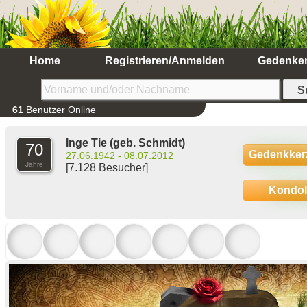
Home
Registrieren/Anmelden
Gedenke
61
Benutzer Online
Inge Tie
(geb. Schmidt)
70
Gedenkker
27.06.1942 - 08.07.2012
Jahre
[7.128 Besucher]
Kondo