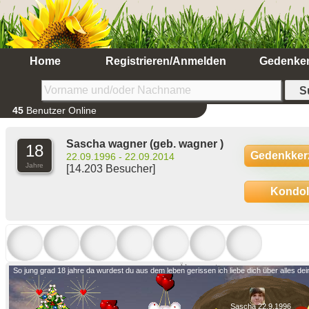
Home
Registrieren/Anmelden
Gedenke
45
Benutzer Online
Sascha wagner
(geb. wagner )
18
Gedenkker
22.09.1996 - 22.09.2014
Jahre
[14.203 Besucher]
Kondo
Ältere anzeigen
So jung grad 18 jahre da wurdest du aus dem leben gerissen ich liebe dich über alles d
Sascha 22.9.1996