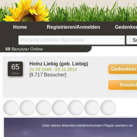
Home
Registrieren/Anmelden
Gedenke
68
Benutzer Online
Heinz Liebig
(geb. Liebig)
65
Gedenkker
21.03.1949 - 03.11.2014
Jahre
[9.717 Besucher]
Kondo
Unter deinen liebenden,wiederkehrenden Flügeln wandern wir