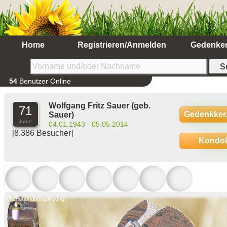
Home
Registrieren/Anmelden
Gedenke
54
Benutzer Online
Wolfgang Fritz Sauer
(geb.
71
Gedenkker
Sauer)
Jahre
04.01.1943 - 05.05.2014
[8.386 Besucher]
Kondo
dhdhdhdhdhdhgdhgdhg