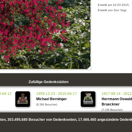
Erstellt am 24.03.2015,
Erstellt von Son Vogt
Zufällige Gedenkstätten
0-04-12
1959-12-23 - 2010-04-17
1917-08-14 - 2012
Michael Berninger
Herrmann Oswald
Brueckner
(8.284 Besucher)
(7.236 Besucher)
ten,
303.495.680
Besucher von Gedenkseiten,
17.466.460
angezündete Gedenk