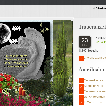
Starts
Traueranze
Katja 
23
22.04.1
Jahre
[8.867 Besucher]
Menschen, die wir
140 angezündete
lieben, ruhen nicht
in der Erde sondern
in unseren Herzen.
Anteilnahm
Gedenkkerze an
Kondolenzbuch
Gedenkstätte we
Bei Änderungen 
E-Mail an den Er