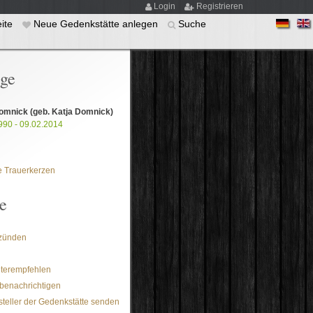
Login
Registrieren
eite
Neue Gedenkstätte anlegen
Suche
ige
Domnick
(geb. Katja Domnick)
990 - 09.02.2014
 Trauerkerzen
e
zünden
iterempfehlen
benachrichtigen
steller der Gedenkstätte senden