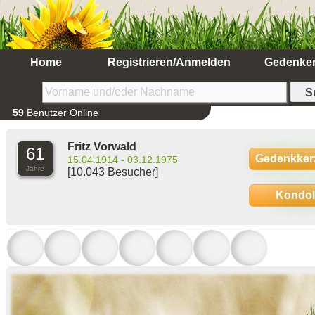
Home
Registrieren/Anmelden
Gedenke
59
Benutzer Online
Fritz Vorwald
61
Gedenkker
15.04.1914 - 03.12.1975
Jahre
[10.043 Besucher]
Kondo