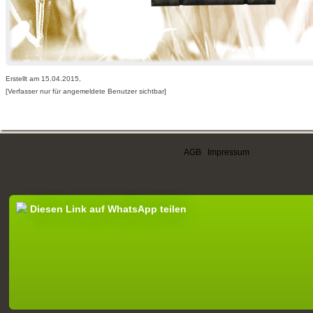
Erstellt am 15.04.2015,
[Verfasser nur für angemeldete Benutzer sichtbar]
AGB
|
Impressum
Diesen Link auf WhatsApp teilen