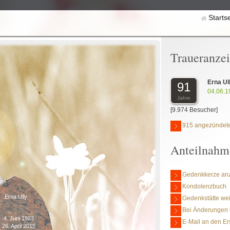
Starts
Traueranze
Erna Ul
91
04.06.1
Jahre
[9.974 Besucher]
915 angezündete
Anteilnahm
Gedenkkerze an
Kondolenzbuch
Erna Ully
Gedenkstätte we
Bei Änderungen 
4. Juni 1923
E-Mail an den Er
26. April 2015