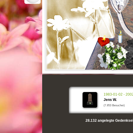
R
1983-01-02 - 200
Jens W.
(7.953 Besucher)
28.132
angelegte Gedenksei