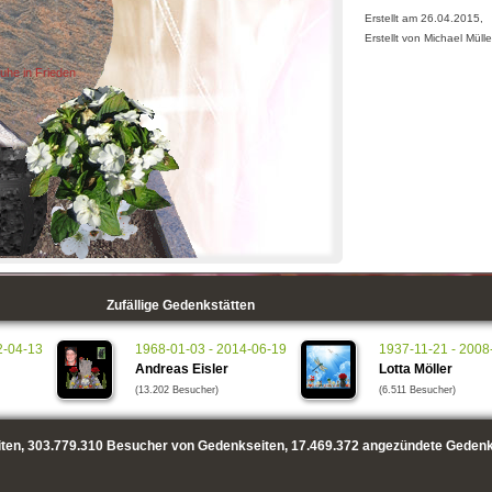
Erstellt am 26.04.2015,
Erstellt von Michael Mülle
uhe in Frieden
Zufällige Gedenkstätten
2-04-13
1968-01-03 - 2014-06-19
1937-11-21 - 2008
Andreas Eisler
Lotta Möller
(13.202 Besucher)
(6.511 Besucher)
ten,
303.779.310
Besucher von Gedenkseiten,
17.469.372
angezündete Gedenk