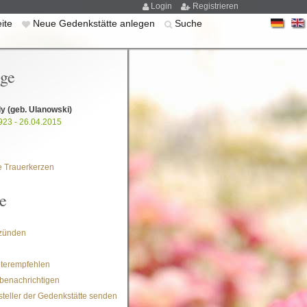
Login
Registrieren
eite
Neue Gedenkstätte anlegen
Suche
ige
ly
(geb. Ulanowski)
923 - 26.04.2015
 Trauerkerzen
e
zünden
iterempfehlen
benachrichtigen
steller der Gedenkstätte senden