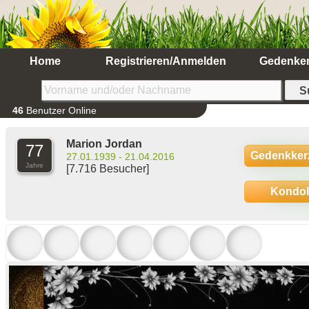
Home
Registrieren/Anmelden
Gedenke
46
Benutzer Online
Marion Jordan
77
Gedenkker
27.01.1939 - 21.04.2016
Jahre
[7.716 Besucher]
Kondo