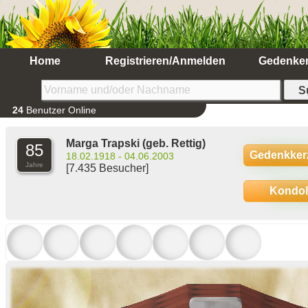
Home
Registrieren/Anmelden
Gedenke
24
Benutzer Online
Marga Trapski
(geb. Rettig)
85
Gedenkker
18.02.1918 - 04.06.2003
Jahre
[7.435 Besucher]
Kondo