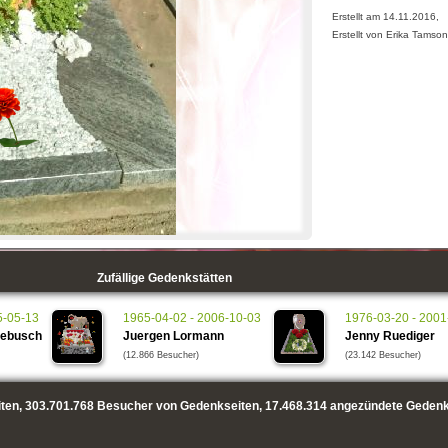
Erstellt am 14.11.2016,
Erstellt von Erika Tamson
Zufällige Gedenkstätten
5-05-13
1965-04-02 - 2006-10-03
1976-03-20 - 2001
kebusch
Juergen Lormann
Jenny Ruediger
(12.866 Besucher)
(23.142 Besucher)
ten,
303.701.768
Besucher von Gedenkseiten,
17.468.314
angezündete Gedenk