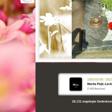
1953-03-09 - 201
Marita Pejic-Lec
(7.455 Besucher)
28.132
angelegte Gedenksei