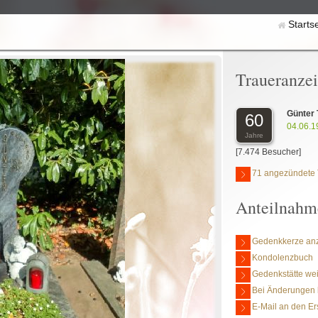
Starts
Traueranze
Günter
60
04.06.1
Jahre
[7.474 Besucher]
71 angezündete 
Anteilnahm
Gedenkkerze an
Kondolenzbuch
Gedenkstätte we
Bei Änderungen 
E-Mail an den Er