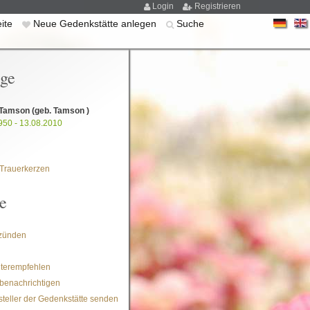
Login
Registrieren
eite
Neue Gedenkstätte anlegen
Suche
ige
 Tamson
(geb. Tamson )
950 - 13.08.2010
Trauerkerzen
e
zünden
iterempfehlen
benachrichtigen
steller der Gedenkstätte senden