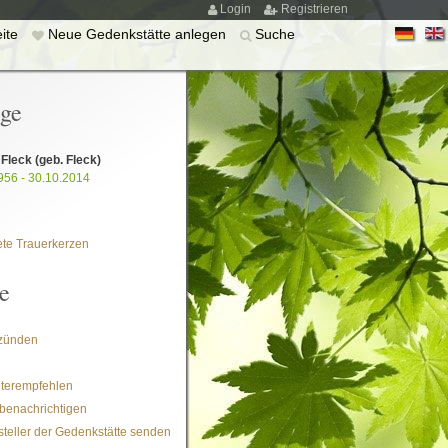
Login
Registrieren
eite
Neue Gedenkstätte anlegen
Suche
ige
 Fleck
(geb. Fleck)
956 - 30.10.2014
te Trauerkerzen
e
zünden
iterempfehlen
benachrichtigen
steller der Gedenkstätte senden