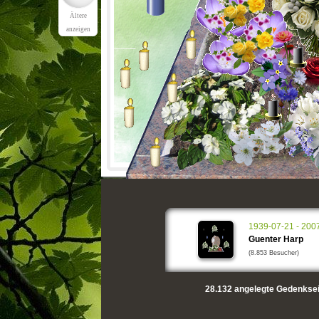
Ältere
anzeigen
1939-07-21 - 200
Guenter Harp
(8.853 Besucher)
28.132
angelegte Gedenksei