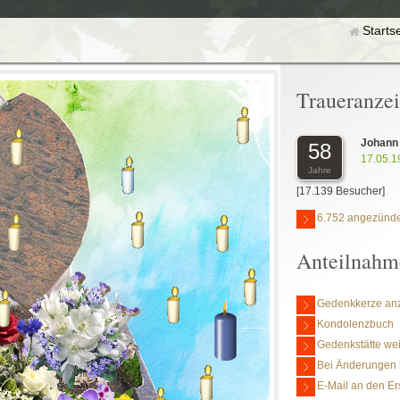
Starts
Traueranze
Johann
58
17.05.1
Jahre
[17.139 Besucher]
6.752 angezünde
Anteilnahm
Gedenkkerze an
Kondolenzbuch
Gedenkstätte we
Bei Änderungen 
E-Mail an den Er