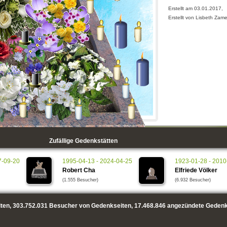
Erstellt am 03.01.2017,
Erstellt von Lisbeth Zam
Zufällige Gedenkstätten
7-09-20
1995-04-13 - 2024-04-25
1923-01-28 - 2010
Robert Cha
Elfriede Völker
(1.555 Besucher)
(6.932 Besucher)
ten,
303.752.031
Besucher von Gedenkseiten,
17.468.846
angezündete Gedenk