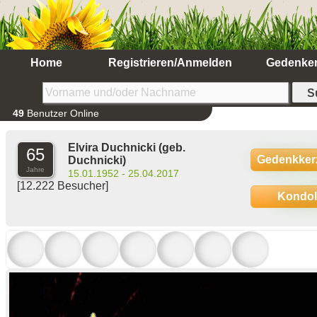
Home
Registrieren/Anmelden
Gedenke
49
Benutzer Online
Elvira Duchnicki
(geb.
65
Gedenkker
Duchnicki)
Jahre
15.01.1952 - 25.04.2017
[12.222 Besucher]
Kondo