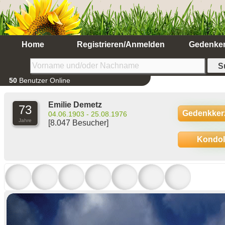
Home
Registrieren/Anmelden
Gedenke
50
Benutzer Online
Emilie Demetz
73
Gedenkker
04.06.1903 - 25.08.1976
Jahre
[8.047 Besucher]
Kondo