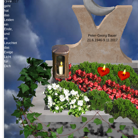
Ende
9.11.2017
geht
hat
das
Leiden
ein
Ende,
und
Peter-Georg Bauer
es
21.6.1946-9.11.2017
Leuchtet
das
Ewige
Licht
für
Dich