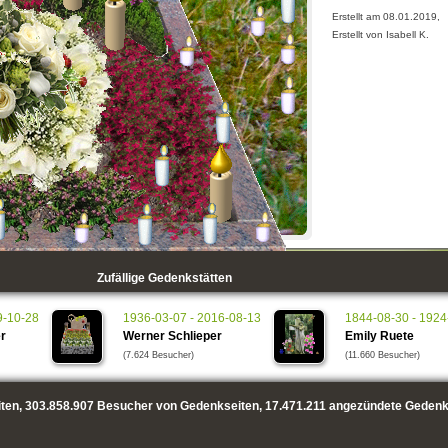
Erstellt am 08.01.2019,
Erstellt von Isabell K.
Zufällige Gedenkstätten
9-10-28
1936-03-07 - 2016-08-13
1844-08-30 - 1924
r
Werner Schlieper
Emily Ruete
(7.624 Besucher)
(11.660 Besucher)
ten,
303.858.907
Besucher von Gedenkseiten,
17.471.211
angezündete Gedenk