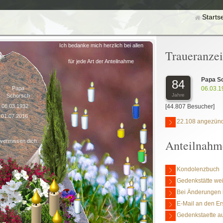
Starts
Ich bedanke mich herzlich bei allen
Traueranze
für jede Art der Anteilnahme
Papa S
84
06.03.1
Papa
Jahre
Schorsch
[44.807 Besucher]
06.03.1932
01.07.2016
22.108 angezünd
Anteilnahm
 vermissen dich
Kondolenzbuch
Gedenkstätte we
Bei Änderungen 
E-Mail an den Er
Gedenkstaette au