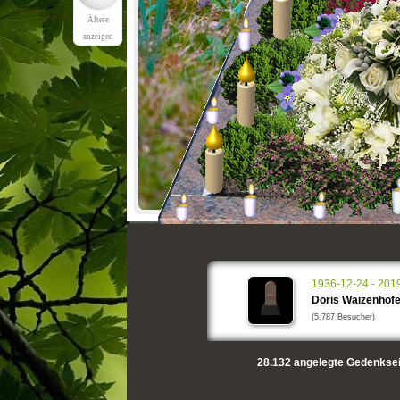
Ältere
anzeigen
1936-12-24 - 201
Doris Waizenhöfe
(5.787 Besucher)
28.132
angelegte Gedenksei