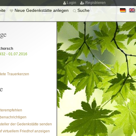
Login
Registrieren
eite
Neue Gedenkstätte anlegen
Suche
ige
chorsch
932 - 01.07.2016
ete Trauerkerzen
e
iterempfehlen
benachrichtigen
steller der Gedenkstätte senden
f virtuellem Friedhof anzeigen