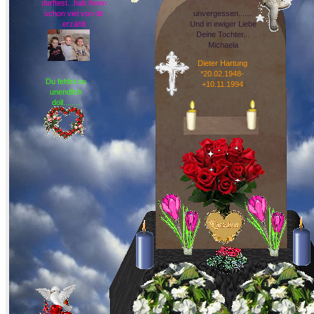
durftest...hab ihnen
schon viel von dir
unvergessen.......
erzählt
Und in ewiger Liebe
Deine Tochter...
Michaela
Dieter Hartung
*20.02.1948-
Du fehlst so
+10.11.1994
unendlich
doll........