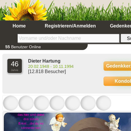
Home
Registrieren/Anmelden
Gedenke
55
Benutzer Online
Dieter Hartung
46
Gedenkker
20.02.1948 - 10.11.1994
Jahre
[12.818 Besucher]
Kondo
das hier sind deine
drei süsen
Enkel....die du nie
kennenlernen