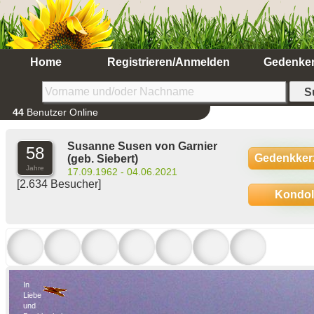
Home
Registrieren/Anmelden
Gedenke
44
Benutzer Online
Susanne Susen von Garnier
58
Gedenkker
(geb. Siebert)
Jahre
17.09.1962 - 04.06.2021
[2.634 Besucher]
Kondo
In
Liebe
und