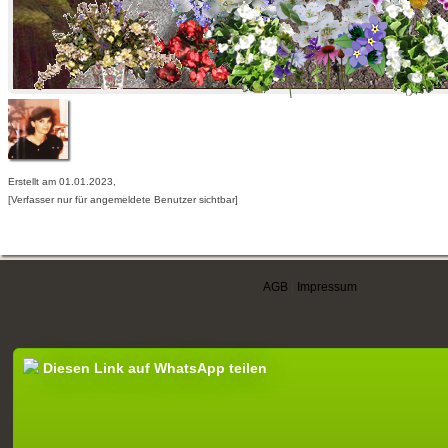
Erstellt am 01.01.2023,
[Verfasser nur für angemeldete Benutzer sichtbar]
AGB
|
Impressum
Diesen Link auf WhatsApp teilen