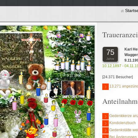
Starts
Traueranze
Karl He
75
Waggerl 
Jahre
9.11.19
10.12.1897 - 04.11.1
Edith Waggerl
9.11.1990
[24.371 Besucher]
13.271 angezünd
Anteilnahm
Gedenkkerze an
Kondolenzbuch
Gedenkstätte we
Bei Änderungen 