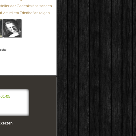
steller der Gedenkstätte senden
f virtuellem Friedhof anzeigen
uschej
-01-05
kerzen