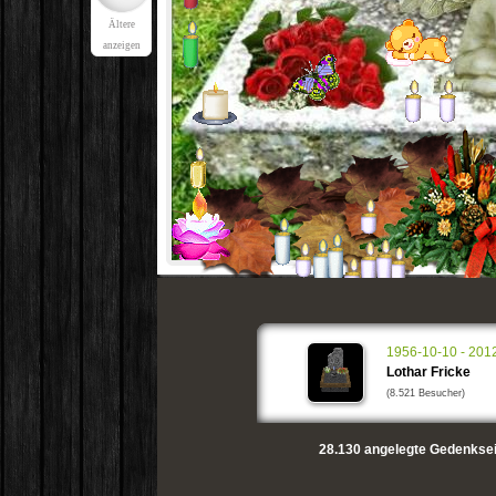
Ältere
anzeigen
1956-10-10 - 201
Lothar Fricke
(8.521 Besucher)
28.130
angelegte Gedenksei