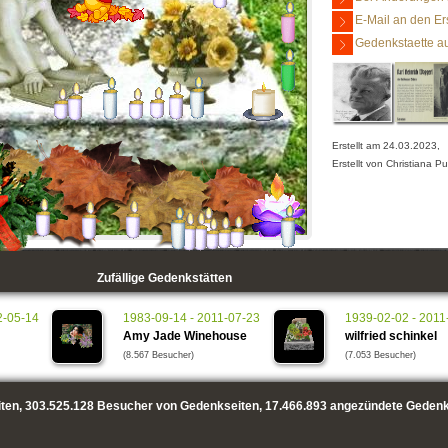
E-Mail an den Er
Gedenkstaette au
Erstellt am 24.03.2023,
Erstellt von Christiana P
Zufällige Gedenkstätten
2-05-14
1983-09-14 - 2011-07-23
1939-02-02 - 2011
Amy Jade Winehouse
wilfried schinkel
(8.567 Besucher)
(7.053 Besucher)
ten,
303.525.128
Besucher von Gedenkseiten,
17.466.893
angezündete Gedenk