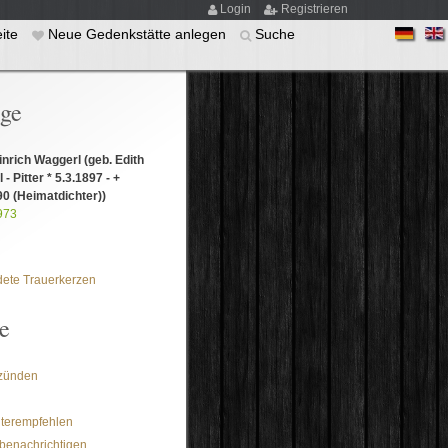
Login
Registrieren
eite
Neue Gedenkstätte anlegen
Suche
ige
inrich Waggerl
(geb. Edith
- Pitter * 5.3.1897 - +
90 (Heimatdichter))
973
ete Trauerkerzen
e
zünden
iterempfehlen
benachrichtigen