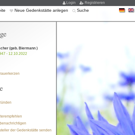
Login
Registrieren
eite
Neue Gedenkstätte anlegen
Suche
ige
scher
(geb. Biermann )
947 - 12.10.2022
rauerkerzen
e
zünden
iterempfehlen
benachrichtigen
steller der Gedenkstätte senden