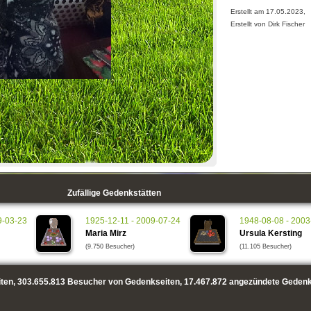
Erstellt am 17.05.2023,
Erstellt von Dirk Fischer
Zufällige Gedenkstätten
9-03-23
1925-12-11 - 2009-07-24
1948-08-08 - 2003
Maria Mirz
Ursula Kersting
(9.750 Besucher)
(11.105 Besucher)
ten,
303.655.813
Besucher von Gedenkseiten,
17.467.872
angezündete Gedenk