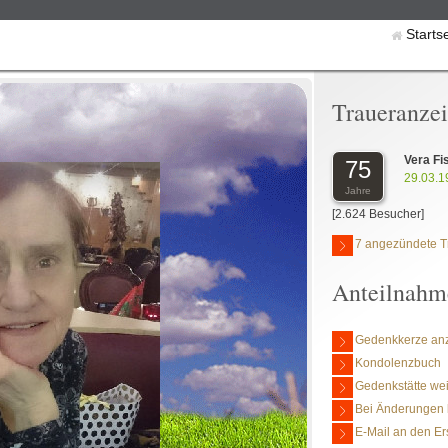
Starts
Traueranze
Vera Fi
75
29.03.1
Jahre
[2.624 Besucher]
7 angezündete T
Anteilnahm
Gedenkkerze an
Kondolenzbuch
Gedenkstätte we
Bei Änderungen 
E-Mail an den Er