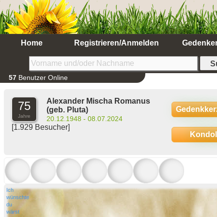
Home
Registrieren/Anmelden
Gedenke
57
Benutzer Online
Alexander Mischa Romanus
75
Gedenkker
(geb. Pluta)
Jahre
20.12.1948 - 08.07.2024
[1.929 Besucher]
Kondo
Ich
wünschte
du
wärst