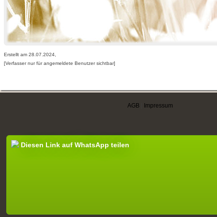
Erstellt am 28.07.2024,
[Verfasser nur für angemeldete Benutzer sichtbar]
AGB
|
Impressum
Diesen Link auf WhatsApp teilen