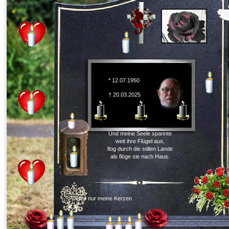
* 12.07.1950
† 20.03.2025
Und meine Seele spannte
weit ihre Flügel aus,
flog durch die stillen Lande
als flöge sie nach Haus.
Hier nur meine Kerzen