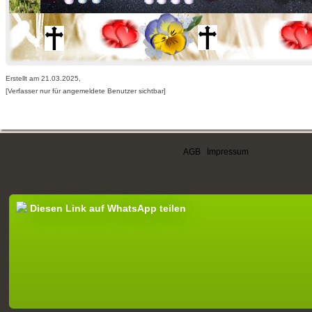
Erstellt am 21.03.2025,
[Verfasser nur für angemeldete Benutzer sichtbar]
AGB
|
Impressum
Diesen Link auf WhatsApp teilen