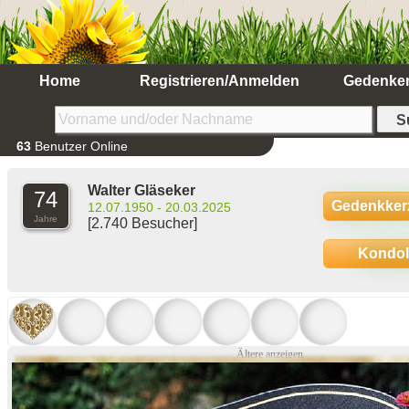
Home
Registrieren/Anmelden
Gedenke
63
Benutzer Online
Walter Gläseker
74
Gedenkker
12.07.1950 - 20.03.2025
Jahre
[2.740 Besucher]
Kondo
Ältere anzeigen