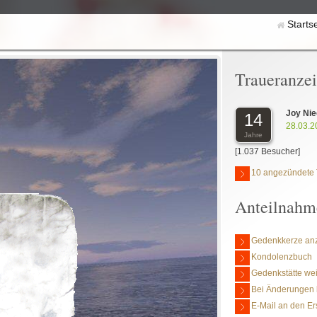
Starts
Traueranze
Joy Nie
14
28.03.2
Jahre
[1.037 Besucher]
10 angezündete 
Anteilnahm
Gedenkkerze an
Kondolenzbuch
Gedenkstätte we
Bei Änderungen 
E-Mail an den Er