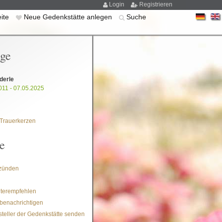
Login
Registrieren
eite
Neue Gedenkstätte anlegen
Suche
ige
derle
011 - 07.05.2025
Trauerkerzen
e
zünden
iterempfehlen
benachrichtigen
steller der Gedenkstätte senden