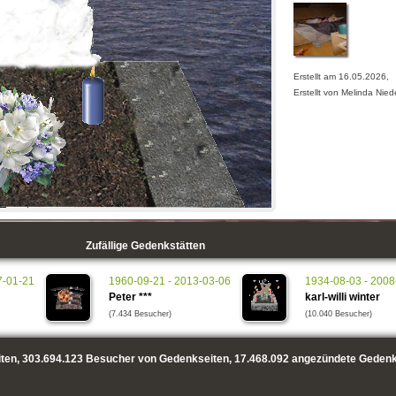
Erstellt am 16.05.2026,
Erstellt von Melinda Nied
Zufällige Gedenkstätten
7-01-21
1960-09-21 - 2013-03-06
1934-08-03 - 2008
Peter ***
karl-willi winter
(7.434 Besucher)
(10.040 Besucher)
ten,
303.694.123
Besucher von Gedenkseiten,
17.468.092
angezündete Gedenk