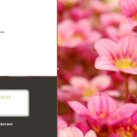
erle
-11-13
kerzen