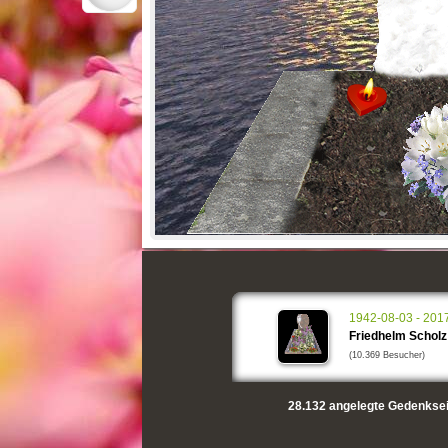
1942-08-03 - 201
Friedhelm Scholz
(10.369 Besucher)
28.132
angelegte Gedenksei