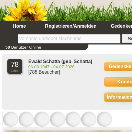
Home
Registrieren/Anmelden
Gedenke
58
Benutzer Online
Ewald Schatta
(geb. Schatta)
78
Gedenkke
06.08.1947 - 04.07.2026
Jahre
[788 Besucher]
Kondo
Informatio