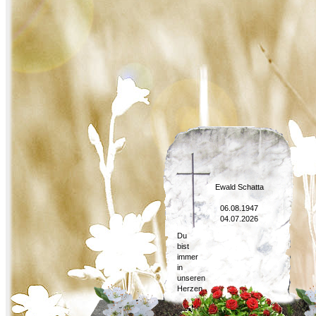
Ewald Schatta
06.08.1947
04.07.2026
Du
bist
immer
in
unseren
Herzen