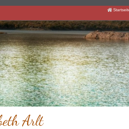
Startsei
beth Arlt