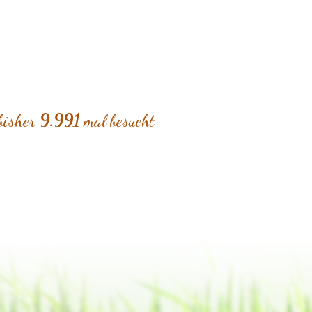
bisher
9.991
mal besucht