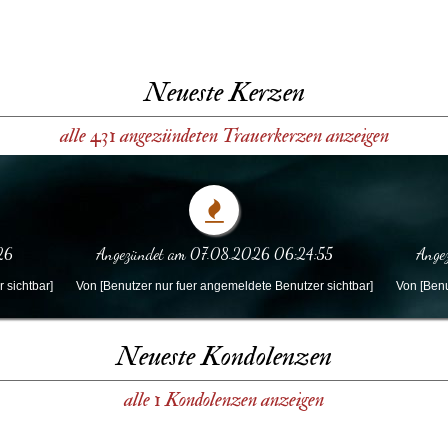
Neueste Kerzen
alle 431 angezündeten Trauerkerzen anzeigen
26
Angezündet am 07.08.2026 06:24:55
Ange
 sichtbar]
Von [Benutzer nur fuer angemeldete Benutzer sichtbar]
Von [Benu
Neueste Kondolenzen
alle 1 Kondolenzen anzeigen