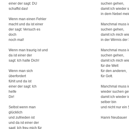
einer der sagt: DU
suchen gehen,
schaffst das!
damit ich wieder 
in dem Nebel mei
Wenn man einen Fehler
macht und da ist einer
Manchmal muss i
der sagt: Versuch es
suchen gehen,
doch
damit ich mich wi
noch mal!
in der Wirrnis der
Wenn man traurig ist und
Manchmal muss i
da ist einer der
suchen gehen,
sagt: Ich halte Dich!
damit ich mich wi
für die Welt
Wenn man sich
für den anderen,
überfordert
für Gott.
fühlt und da ist
einer der sagt: Ich
Manchmal muss i
helfe
wieder suchen ge
Dir!
damit ich wieder i
selber bin
Selbst wenn man
und nicht nur ein 
glücklich
und zufrieden ist
Hanni Neubauer
und da ist einer der
sagt: Ich freu mich für