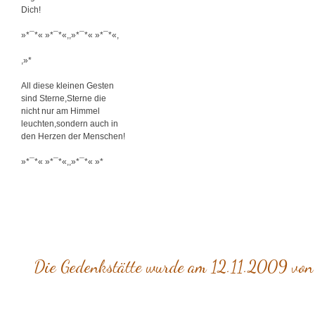
Dich!
»*¯*« »*¯*«,,»*¯*« »*¯*«,
,»*
All diese kleinen Gesten
sind Sterne,Sterne die
nicht nur am Himmel
leuchten,sondern auch in
den Herzen der Menschen!
»*¯*« »*¯*«,,»*¯*« »*
Die Gedenkstätte wurde am 12.11.2009 von 