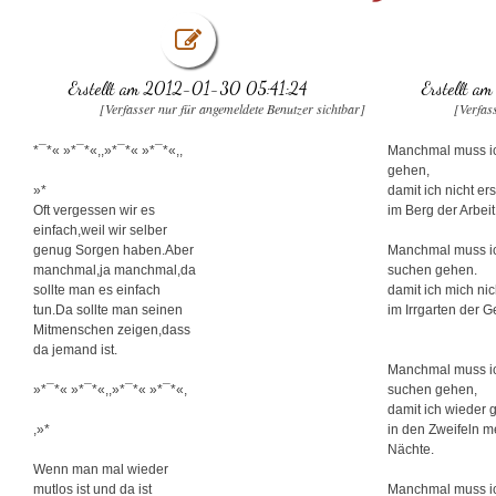
Erstellt am 2012-01-30 05:41:24
Erstellt 
[Verfasser nur für angemeldete Benutzer sichtbar]
[Verfas
*¯*« »*¯*«,,»*¯*« »*¯*«,,
Manchmal muss i
gehen,
»*
damit ich nicht ers
Oft vergessen wir es
im Berg der Arbeit
einfach,weil wir selber
genug Sorgen haben.Aber
Manchmal muss i
manchmal,ja manchmal,da
suchen gehen.
sollte man es einfach
damit ich mich nic
tun.Da sollte man seinen
im Irrgarten der 
Mitmenschen zeigen,dass
da jemand ist.
Manchmal muss i
»*¯*« »*¯*«,,»*¯*« »*¯*«,
suchen gehen,
damit ich wieder 
,»*
in den Zweifeln m
Nächte.
Wenn man mal wieder
mutlos ist und da ist
Manchmal muss i