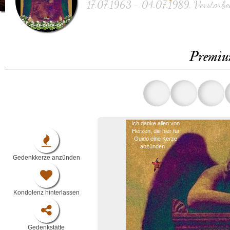
17.07.1963 - 04.07.1989, Verstorbe
Premiu
Ich danke allen von
Herzen, die hier für
Guido eine Kerze
anzünden ...
Gedenkkerze anzünden
Kondolenz hinterlassen
Gedenkstätte