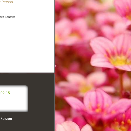
r Person
izer-Schmitz
-02-15
kerzen