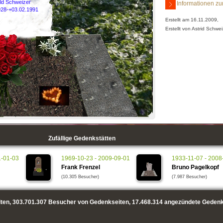
ald Schweizer
Informationen zu
928-+03.02.1991
Erstellt am 16.11.2009,
Erstellt von Astrid Schwe
Zufällige Gedenkstätten
1-01-03
1969-10-23 - 2009-09-01
1933-11-07 - 2008
Frank Frenzel
Bruno Pagelkopf
(10.305 Besucher)
(7.987 Besucher)
ten,
303.701.307
Besucher von Gedenkseiten,
17.468.314
angezündete Gedenk