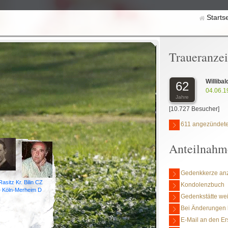
Starts
Traueranze
Williba
62
04.06.1
Jahre
[10.727 Besucher]
611 angezündete
Anteilnahm
Gedenkkerze an
Rasitz Kr. Bilin CZ
Kondolenzbuch
 Köln-Merheim D
Gedenkstätte we
Bei Änderungen 
E-Mail an den Er