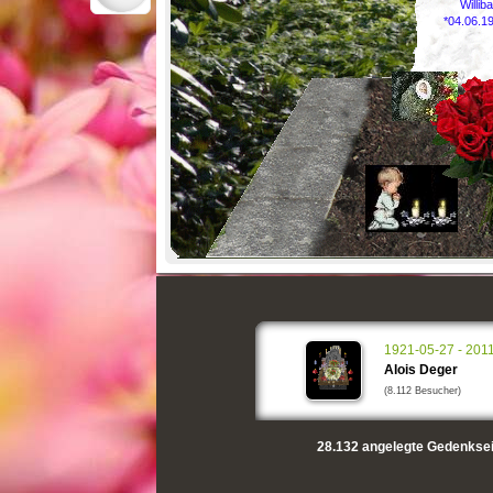
Willib
*04.06.1
1921-05-27 - 201
Alois Deger
(8.112 Besucher)
28.132
angelegte Gedenksei