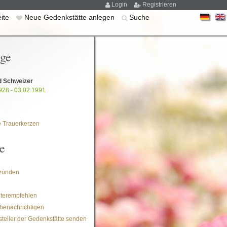
Login
Registrieren
eite
Neue Gedenkstätte anlegen
Suche
ige
ld Schweizer
928 - 03.02.1991
 Trauerkerzen
e
zünden
iterempfehlen
benachrichtigen
steller der Gedenkstätte senden