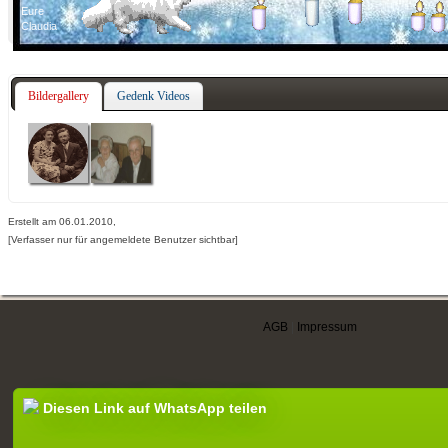
Eure
Claudia
Bildergallery
Gedenk Videos
Erstellt am 06.01.2010,
[Verfasser nur für angemeldete Benutzer sichtbar]
AGB
|
Impressum
Diesen Link auf WhatsApp teilen