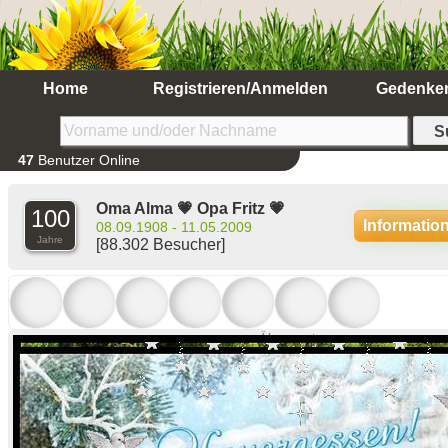
Home
Registrieren/Anmelden
Gedenke
47
Benutzer Online
Oma Alma 💗 Opa Fritz 💗
100
Informatio
08.09.1908 - 11.05.2009
Jahre
[88.302 Besucher]
Ältere anzeigen