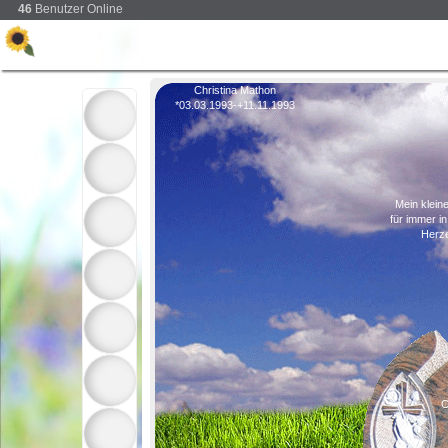
46
Benutzer Online
Christina Mathon
*03.03.1993-+11.11.1993
Mein klein
für immer i
Herz
C