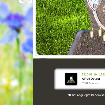
Me
i
1910-08-19 - 199
Alfred Dotzler
(7.249 Besucher)
28.129
angelegte Gedenksei