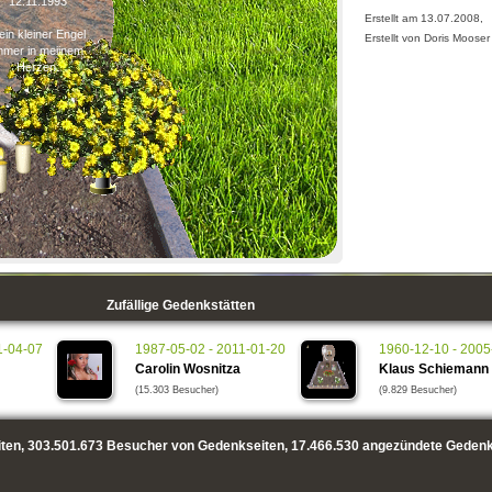
12.11.1993
Erstellt am 13.07.2008,
in kleiner Engel
Erstellt von Doris Mooser
mmer in meiinem
Herzen.
Zufällige Gedenkstätten
1-04-07
1987-05-02 - 2011-01-20
1960-12-10 - 2005
Carolin Wosnitza
Klaus Schiemann
(15.303 Besucher)
(9.829 Besucher)
ten,
303.501.673
Besucher von Gedenkseiten,
17.466.530
angezündete Gedenk