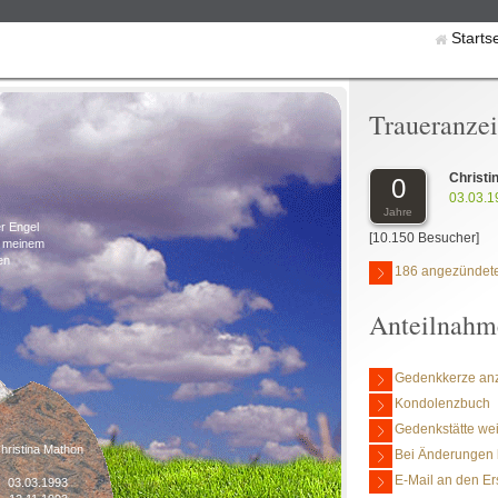
Starts
Traueranze
Christi
0
03.03.1
Jahre
er Engel
[10.150 Besucher]
n meinem
en
186 angezündete
Anteilnahm
Gedenkkerze an
Kondolenzbuch
Gedenkstätte we
hristina Mathon
Bei Änderungen 
E-Mail an den Er
03.03.1993