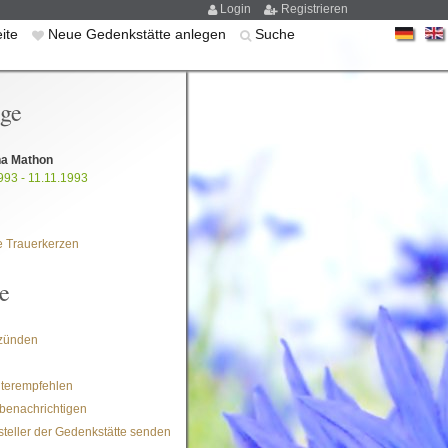
Login
Registrieren
eite
Neue Gedenkstätte anlegen
Suche
ige
na Mathon
993 - 11.11.1993
 Trauerkerzen
e
zünden
iterempfehlen
benachrichtigen
steller der Gedenkstätte senden