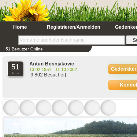
Home
Registrieren/Anmelden
Gedenke
51
Benutzer Online
Antun Bosnjakovic
51
Gedenkker
13.02.1951 - 11.10.2002
Jahre
[9.802 Besucher]
Kondo