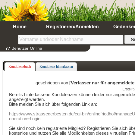
Home
Registrieren/Anmelden
Gedenke
77
Benutzer Online
Kondolenzbuch
Kondolenz hinterlassen
geschrieben von
[Verfasser nur für angemeldete
Erstell
Bereits hinterlassene Kondolenzen können leider nur angemeld
angezeigt werden.
Bitte melden Sie sich über folgenden Link an:
https://www.strassederbesten.de/cgi-bin/onlinefriedhof/manageU
operation=Login
Sie sind noch kein registrierte Mitglied? Registrieren Sie sich üb
kostenlos und nutzen Sie alle Möglichkeiten dieses virtuellen Fri