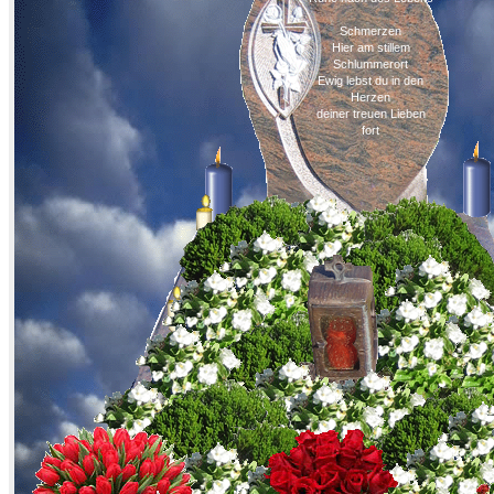
Schmerzen
Hier am stillem
Schlummerort
Ewig lebst du in den
Herzen
deiner treuen Lieben
fort