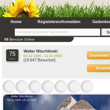
Home
Registrieren/Anmelden
Gedenke
69
Benutzer Online
Walter Wischlinski
75
Gedenkker
04.12.1926 - 21.01.2002
Jahre
[19.647 Besucher]
Kondo
Walter Wischlinski
*04.12.1926-+21.01.2002
Ruhe nach des Lebens