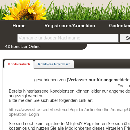
Home
Registrieren/Anmelden
Gedenke
42
Benutzer Online
Kondolenzbuch
Kondolenz hinterlassen
geschrieben von
[Verfasser nur für angemeldete
Erstell
Bereits hinterlassene Kondolenzen können leider nur angemeld
angezeigt werden.
Bitte melden Sie sich über folgenden Link an:
https://www.strassederbesten.de/cgi-bin/onlinefriedhof/manageU
operation=Login
Sie sind noch kein registrierte Mitglied? Registrieren Sie sich üb
kostenlos und nutzen Sie alle Möglichkeiten dieses virtuellen Fri