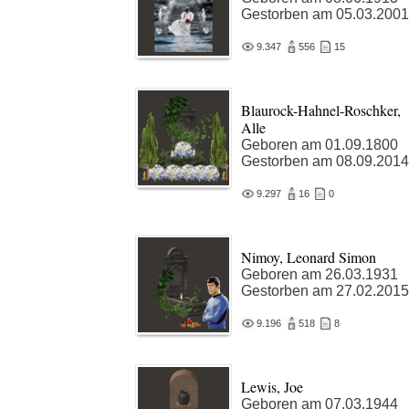
Gestorben am 05.03.2001
9.347
556
15
Blaurock-Hahnel-Roschker,
Alle
Geboren am 01.09.1800
Gestorben am 08.09.2014
9.297
16
0
Nimoy, Leonard Simon
Geboren am 26.03.1931
Gestorben am 27.02.2015
9.196
518
8
Lewis, Joe
Geboren am 07.03.1944