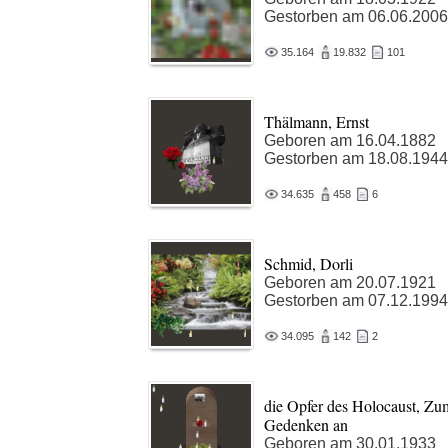
Gestorben am 06.06.2006
35.164
19.832
101
Thälmann, Ernst
Geboren am 16.04.1882
Gestorben am 18.08.1944
34.635
458
6
Schmid, Dorli
Geboren am 20.07.1921
Gestorben am 07.12.1994
34.095
142
2
die Opfer des Holocaust, Zu
Gedenken an
Geboren am 30.01.1933