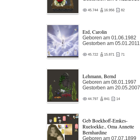
45.744
16.956
82
Erd, Carolin
Geboren am 01.06.1982
Gestorben am 05.01.2011
45.722
15.871
71
Lehmann, Bernd
Geboren am 08.01.1997
Gestorben am 20.05.2007
44.797
841
14
Geb Boekhoff-Emkes-
Rueloekke., Oma Annette
Bernhardine
Geboren am 07.07.1899