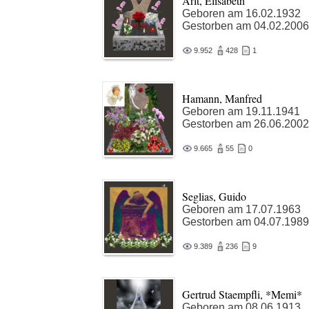
Arlt, Elisabeth
Geboren am 16.02.1932
Gestorben am 04.02.2006
9.952
428
1
Hamann, Manfred
Geboren am 19.11.1941
Gestorben am 26.06.2002
9.665
55
0
Seglias, Guido
Geboren am 17.07.1963
Gestorben am 04.07.1989
9.389
236
9
Gertrud Staempfli, *Memi*
Geboren am 08.06.1913