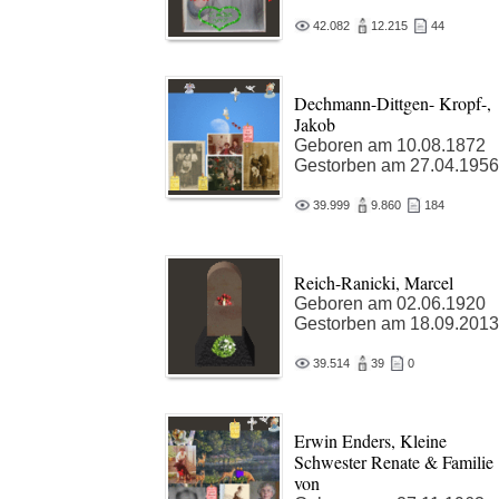
42.082
12.215
44
Dechmann-Dittgen- Kropf-,
Jakob
Geboren am 10.08.1872
Gestorben am 27.04.1956
39.999
9.860
184
Reich-Ranicki, Marcel
Geboren am 02.06.1920
Gestorben am 18.09.2013
39.514
39
0
Erwin Enders, Kleine
Schwester Renate & Familie
von