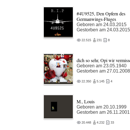
#‎4U9525‬, Den Opfern des
Germanwings-Fluges
Geboren am 24.03.2015
Gestorben am 24.03.2015
22.515
231
8
dich so sehr, Opi wir vermis
Geboren am 23.05.1940
Gestorben am 27.01.2008
22.350
5.145
4
M., Louis
Geboren am 20.10.1999
Gestorben am 26.11.2001
20.448
4.232
33