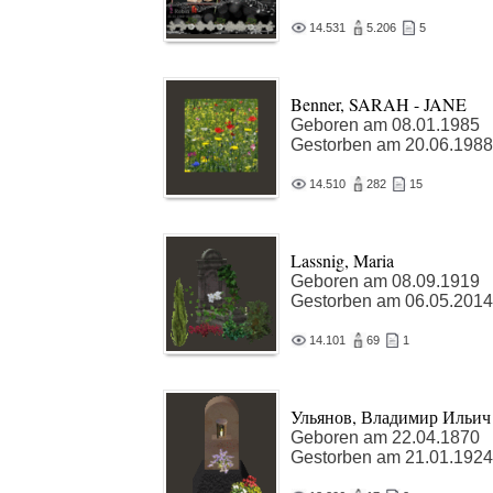
14.531
5.206
5
Benner, SARAH - JANE
Geboren am 08.01.1985
Gestorben am 20.06.1988
14.510
282
15
Lassnig, Maria
Geboren am 08.09.1919
Gestorben am 06.05.2014
14.101
69
1
Ульянов, Владимир Ильич
Geboren am 22.04.1870
Gestorben am 21.01.1924