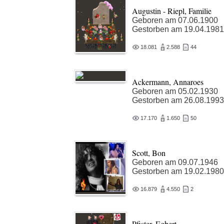
Augustin - Riepl, Familie
Geboren am 07.06.1900
Gestorben am 19.04.1981
18.081
2.588
44
Ackermann, Annaroes
Geboren am 05.02.1930
Gestorben am 26.08.1993
17.170
1.650
50
Scott, Bon
Geboren am 09.07.1946
Gestorben am 19.02.1980
16.879
4.550
2
Pfister, Egbert