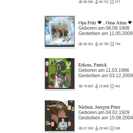
88.586
48.722
477
Opa Fritz 💗 , Oma Alma 💗
Geboren am 08.09.1908
Gestorben am 11.05.2009
88.301
38.790
758
Erkens, Patrick
Geboren am 11.03.1986
Gestorben am 03.12.2009
78.663
23.868
452
Nielsen, Joergen Peter
Geboren am 04.02.1929
Gestorben am 15.08.2004
67.069
28.943
508