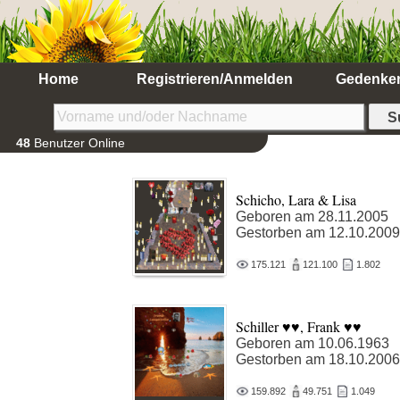
Home
Registrieren/Anmelden
Gedenke
48
Benutzer Online
Schicho, Lara & Lisa
Geboren am 28.11.2005
Gestorben am 12.10.2009
175.121
121.100
1.802
Schiller ♥♥, Frank ♥♥
Geboren am 10.06.1963
Gestorben am 18.10.2006
159.892
49.751
1.049