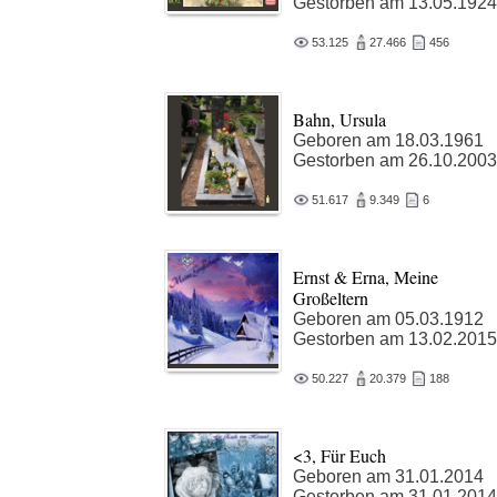
Gestorben am 13.05.1924
53.125
27.466
456
Bahn, Ursula
Geboren am 18.03.1961
Gestorben am 26.10.2003
51.617
9.349
6
Ernst & Erna, Meine
Großeltern
Geboren am 05.03.1912
Gestorben am 13.02.2015
50.227
20.379
188
<3, Für Euch
Geboren am 31.01.2014
Gestorben am 31.01.2014