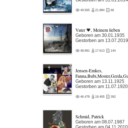
49.565
21.884
66
Vater 💗, Meinem lieben
Geboren am 30.01.1935
Gestorben am 13.07.2019
48.891
17.613
144
Jensen-Emkes,
Fanna,Bubi,Moster,Gerda,G
Geboren am 13.11.1925
Gestorben am 11.07.1920
46.478
18.405
392
Schmid, Patrick
Geboren am 08.07.1987
Gestorben am 04.11.2010