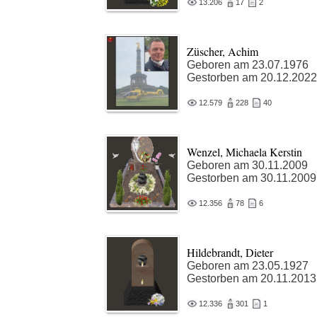
13.206
17
2
Züscher, Achim
Geboren am 23.07.1976
Gestorben am 20.12.2022
12.579
228
40
Wenzel, Michaela Kerstin
Geboren am 30.11.2009
Gestorben am 30.11.2009
12.356
78
6
Hildebrandt, Dieter
Geboren am 23.05.1927
Gestorben am 20.11.2013
12.336
301
1