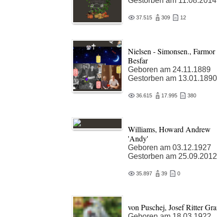
Gestorben am 11.08.2014
37.515
309
12
Nielsen - Simonsen., Farmor
Besfar
Geboren am 24.11.1889
Gestorben am 13.01.1890
36.615
17.995
380
Williams, Howard Andrew
'Andy'
Geboren am 03.12.1927
Gestorben am 25.09.2012
35.897
39
0
von Puschej, Josef Ritter Gra
Geboren am 18.03.1922