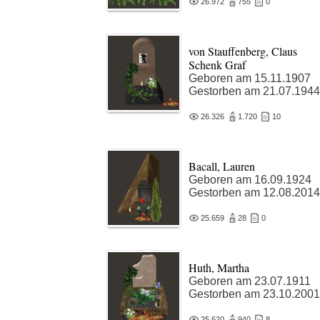
26.972
755
0
von Stauffenberg, Claus
Schenk Graf
Geboren am 15.11.1907
Gestorben am 21.07.1944
26.326
1.720
10
Bacall, Lauren
Geboren am 16.09.1924
Gestorben am 12.08.2014
25.659
28
0
Huth, Martha
Geboren am 23.07.1911
Gestorben am 23.10.2001
25.620
940
8