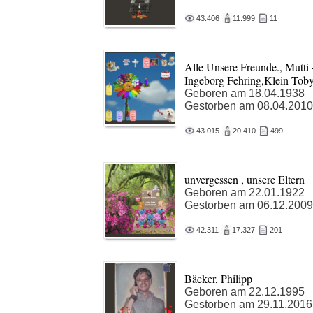
43.406
11.999
11
Alle Unsere Freunde., Mutti 
Ingeborg Fehring,Klein Tob
Geboren am 18.04.1938
Gestorben am 08.04.2010
43.015
20.410
499
unvergessen , unsere Eltern
Geboren am 22.01.1922
Gestorben am 06.12.2009
42.311
17.327
201
Bäcker, Philipp
Geboren am 22.12.1995
Gestorben am 29.11.2016