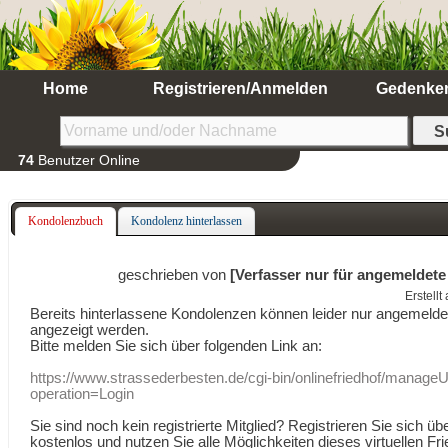
Home
Registrieren/Anmelden
Gedenke
74
Benutzer Online
Kondolenzbuch
Kondolenz hinterlassen
geschrieben von
[Verfasser nur für angemeldete
Erstell
Bereits hinterlassene Kondolenzen können leider nur angemeld
angezeigt werden.
Bitte melden Sie sich über folgenden Link an:
https://www.strassederbesten.de/cgi-bin/onlinefriedhof/manageU
operation=Login
Sie sind noch kein registrierte Mitglied? Registrieren Sie sich üb
kostenlos und nutzen Sie alle Möglichkeiten dieses virtuellen Fri