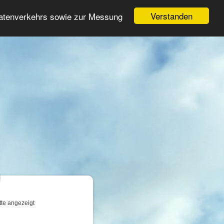
Login
Registrieren
Verstanden
Datenverkehrs sowie zur Messung
Suche
n
tte angezeigt