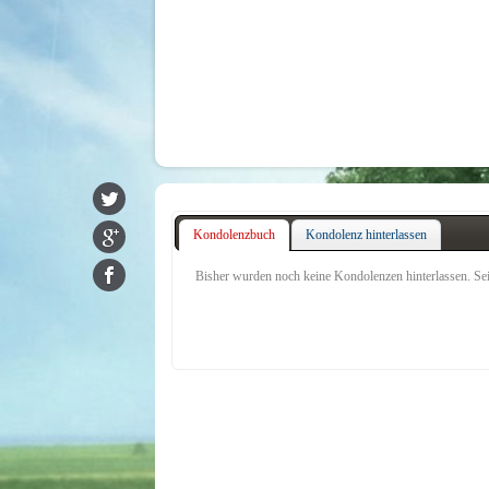
Kondolenzbuch
Kondolenz hinterlassen
Bisher wurden noch keine Kondolenzen hinterlassen. Seie