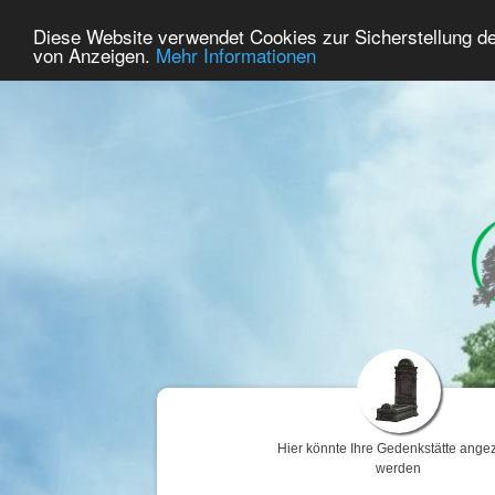
53
Benutzer Online
Diese Website verwendet Cookies zur Sicherstellung d
Home
Premium
Gedenken
von Anzeigen.
Mehr Informationen
Hier könnte Ihre Gedenkstätte angez
werden