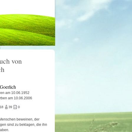
uch von
ch
 Goerlich
en am 10.06.1952
rben am 10.06.2006
518
39
0
Menschen beweinen, der
igen sind zu beklagen, die ihn
haben.