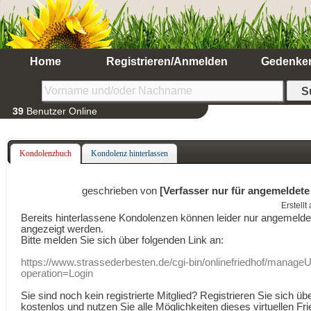
Home
Registrieren/Anmelden
Gedenke
39
Benutzer Online
Kondolenzbuch
Kondolenz hinterlassen
geschrieben von
[Verfasser nur für angemeldete
Erstell
Bereits hinterlassene Kondolenzen können leider nur angemeld
angezeigt werden.
Bitte melden Sie sich über folgenden Link an:
https://www.strassederbesten.de/cgi-bin/onlinefriedhof/manageU
operation=Login
Sie sind noch kein registrierte Mitglied? Registrieren Sie sich üb
kostenlos und nutzen Sie alle Möglichkeiten dieses virtuellen Fri