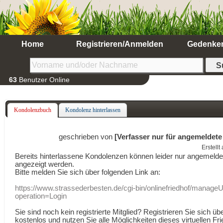
Home
Registrieren/Anmelden
Gedenke
63
Benutzer Online
Kondolenzbuch
Kondolenz hinterlassen
geschrieben von
[Verfasser nur für angemeldete
Erstell
Bereits hinterlassene Kondolenzen können leider nur angemeld
angezeigt werden.
Bitte melden Sie sich über folgenden Link an:
https://www.strassederbesten.de/cgi-bin/onlinefriedhof/manageU
operation=Login
Sie sind noch kein registrierte Mitglied? Registrieren Sie sich üb
kostenlos und nutzen Sie alle Möglichkeiten dieses virtuellen Fri