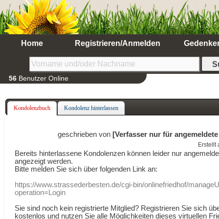
Home
Registrieren/Anmelden
Gedenke
56
Benutzer Online
Kondolenzbuch
Kondolenz hinterlassen
geschrieben von
[Verfasser nur für angemeldete
Erstell
Bereits hinterlassene Kondolenzen können leider nur angemeld
angezeigt werden.
Bitte melden Sie sich über folgenden Link an:
https://www.strassederbesten.de/cgi-bin/onlinefriedhof/manageU
operation=Login
Sie sind noch kein registrierte Mitglied? Registrieren Sie sich üb
kostenlos und nutzen Sie alle Möglichkeiten dieses virtuellen Fri